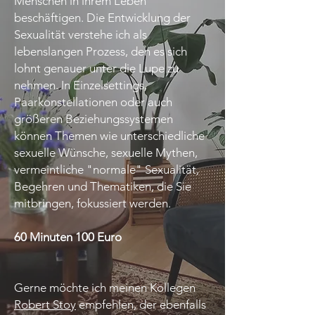
Menschen in ihrem Leben
beschäftigen. Die Entwicklung der
Sexualität verstehe ich als
lebenslangen Prozess, den es sich
lohnt genauer unter die Lupe zu
nehmen. In Einzelsettings,
Paarkonstellationen oder auch
größeren Beziehungssystemen
können Themen wie unterschiedliche
sexuelle Wünsche, sexuelle Mythen,
vermeintliche "normale" Sexualität,
Begehren und Thematiken, die Sie
mitbringen, fokussiert werden.
60 Minuten 100 Euro
Gerne möchte ich meinen Kollegen
Robert Stoy
empfehlen, der ebenfalls