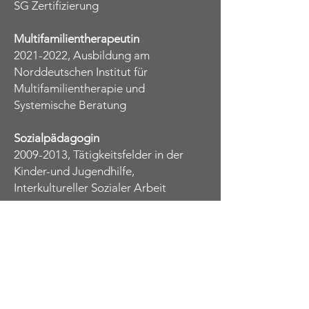
SG Zertifizierung ​
Multifamilientherapeutin
2021-2022
, Ausbildung am
Norddeutschen Institut für
Multifamilientherapie und
Systemische Beratung
Sozialpädagogin
2009-2013
,
Tätigkeitsfelder in der
Kinder-und Jugendhilfe,
Interkultureller Sozialer Arbeit
"Die Ressourcen, die du