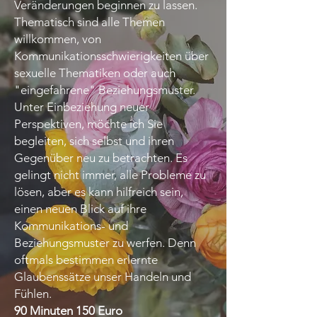
Veränderungen beginnen zu lassen.
Thematisch sind alle Themen
willkommen, von
Kommunikationsschwierigkeiten über
sexuelle Thematiken oder auch
"eingefahrene" Beziehungsmuster.
Unter Einbeziehung neuer
Perspektiven, möchte ich Sie
begleiten, sich selbst und ihren
Gegenüber neu zu betrachten. Es
gelingt nicht immer, alle Probleme zu
lösen, aber es kann hilfreich sein,
einen neuen Blick auf ihre
Kommunikations- und
Beziehungsmuster zu werfen. Denn
oftmals bestimmen erlernte
Glaubenssätze unser Handeln und
Fühlen.
90 Minuten 150 Euro